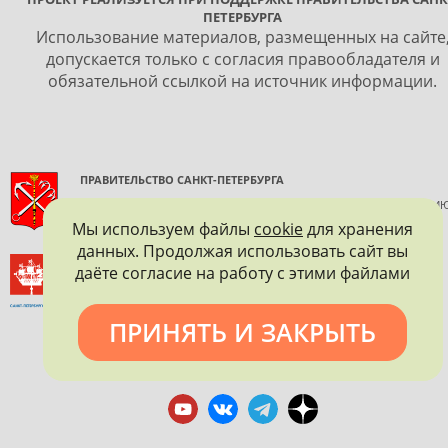
ПЕТЕРБУРГА
Использование материалов, размещенных на сайте
допускается только с согласия правообладателя и
обязательной ссылкой на источник информации.
ПРАВИТЕЛЬСТВО САНКТ-ПЕТЕРБУРГА
КОМИТЕТ ПО ГОСУДАРСТВЕННОМУ КОНТРОЛЮ, ИСПОЛЬЗОВАНИ
И ОХРАНЕ ПАМЯТНИКОВ ИСТОРИИ И КУЛЬТУРЫ
Мы используем файлы
cookie
для хранения
данных. Продолжая использовать сайт вы
ВСЕРОССИЙСКОЕ ОБЩЕСТВО ОХРАНЫ ПАМЯТНИКОВ
даёте согласие на работу с этими файлами
ИСТОРИИ И КУЛЬТУРЫ
САНКТ-ПЕТЕРБУРГСКОЕ ГОРОДСКОЕ ОТДЕЛЕНИЕ
ПРИНЯТЬ И ЗАКРЫТЬ