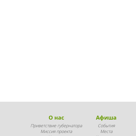
О нас
Афиша
Приветствие губернатора
События
Миссия проекта
Места