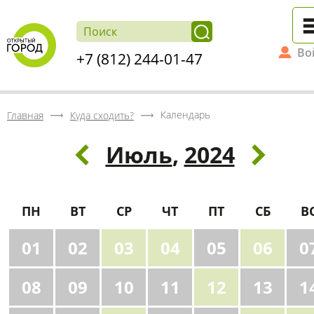
Во
+7 (812) 244-01-47
Календарь
Главная
Куда сходить?
Июль
,
2024
ПН
ВТ
СР
ЧТ
ПТ
СБ
В
01
02
03
04
05
06
0
08
09
10
11
12
13
1