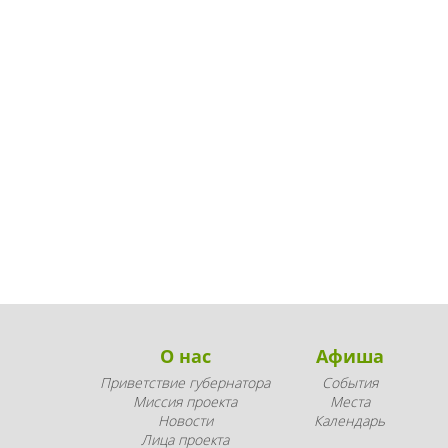
О нас
Афиша
Приветствие губернатора
События
Миссия проекта
Места
Новости
Календарь
Лица проекта