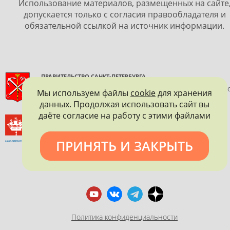
Использование материалов, размещенных на сайте
допускается только с согласия правообладателя и
обязательной ссылкой на источник информации.
ПРАВИТЕЛЬСТВО САНКТ-ПЕТЕРБУРГА
КОМИТЕТ ПО ГОСУДАРСТВЕННОМУ КОНТРОЛЮ, ИСПОЛЬЗОВАНИ
Мы используем файлы
cookie
для хранения
И ОХРАНЕ ПАМЯТНИКОВ ИСТОРИИ И КУЛЬТУРЫ
данных. Продолжая использовать сайт вы
даёте согласие на работу с этими файлами
ВСЕРОССИЙСКОЕ ОБЩЕСТВО ОХРАНЫ ПАМЯТНИКОВ
ИСТОРИИ И КУЛЬТУРЫ
САНКТ-ПЕТЕРБУРГСКОЕ ГОРОДСКОЕ ОТДЕЛЕНИЕ
ПРИНЯТЬ И ЗАКРЫТЬ
Политика конфиденциальности