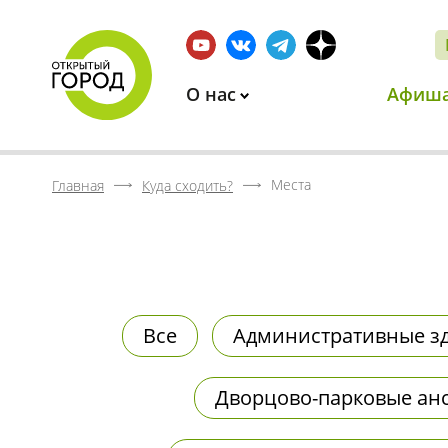
О нас
Афиш
Места
Главная
Куда сходить?
Все
Административные з
Дворцово-парковые ан