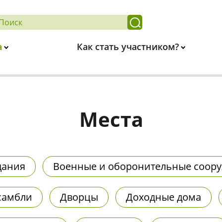
а
Как стать участником?
Места
дания
Военные и оборонительные соор
самбли
Дворцы
Доходные дома