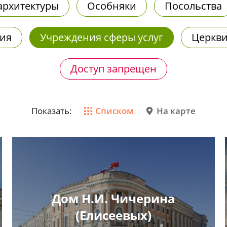
рхитектуры
Особняки
Посольства
ния
Учреждения сферы услуг
Церкв
Доступ запрещен
Показать:
Списком
На карте
Дом Н.И. Чичерина
(Елисеевых)