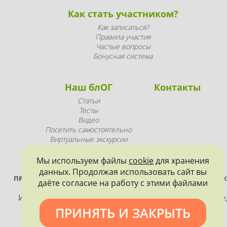
Как стать участником?
Как записаться?
Правила участия
Частые вопросы
Бонусная система
Наш блОГ
Контакты
Статьи
Тесты
Видео
Посетить самостоятельно
Виртуальные экскурсии
Промопродукция
Мы используем файлы
cookie
для хранения
данных. Продолжая использовать сайт вы
ПРОЕКТ РЕАЛИЗУЕТСЯ ПРИ ПОДДЕРЖКЕ ПРАВИТЕЛЬСТВА САНК
даёте согласие на работу с этими файлами
ПЕТЕРБУРГА
Использование материалов, размещенных на сайте
допускается только с согласия правообладателя и
ПРИНЯТЬ И ЗАКРЫТЬ
обязательной ссылкой на источник информации.