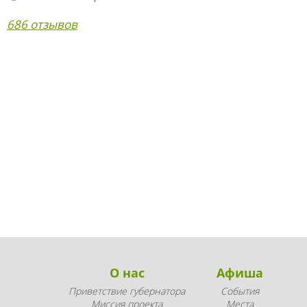
686 отзывов
О нас
Афиша
Приветствие губернатора
События
Миссия проекта
Места