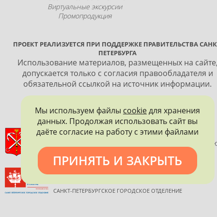
Виртуальные экскурсии
Промопродукция
ПРОЕКТ РЕАЛИЗУЕТСЯ ПРИ ПОДДЕРЖКЕ ПРАВИТЕЛЬСТВА САНК
ПЕТЕРБУРГА
Использование материалов, размещенных на сайте
допускается только с согласия правообладателя и
обязательной ссылкой на источник информации.
Мы используем файлы
cookie
для хранения
данных. Продолжая использовать сайт вы
даёте согласие на работу с этими файлами
ПРАВИТЕЛЬСТВО САНКТ-ПЕТЕРБУРГА
КОМИТЕТ ПО ГОСУДАРСТВЕННОМУ КОНТРОЛЮ, ИСПОЛЬЗОВАНИ
И ОХРАНЕ ПАМЯТНИКОВ ИСТОРИИ И КУЛЬТУРЫ
ПРИНЯТЬ И ЗАКРЫТЬ
ВСЕРОССИЙСКОЕ ОБЩЕСТВО ОХРАНЫ ПАМЯТНИКОВ
ИСТОРИИ И КУЛЬТУРЫ
САНКТ-ПЕТЕРБУРГСКОЕ ГОРОДСКОЕ ОТДЕЛЕНИЕ